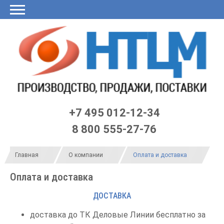
Главная
О
Продукция
Заявка
Калькулятор
LME
Договор
Контакты
Черный
нас
он-
по
список
лайн
ЦБ
Статьи
Новости
Оплата и доставка
+7 495 012-12-34
8 800 555-27-76
Главная
О компании
Оплата и доставка
Оплата и доставка
ДОСТАВКА
доставка до ТК Деловые Линии бесплатно за