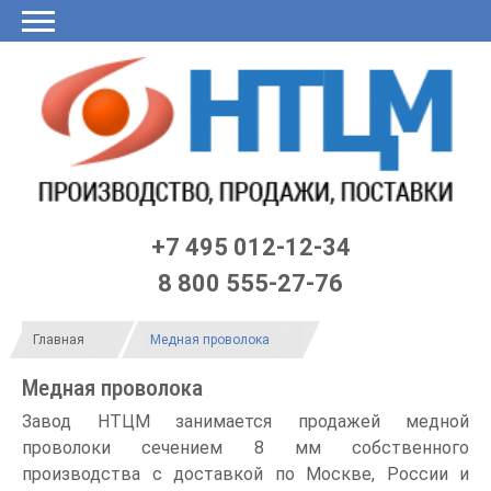
Главная
О
Продукция
Заявка
Калькулятор
LME
Договор
Контакты
Черный
нас
он-
по
список
лайн
ЦБ
Статьи
Медная проволока
Шина медная
Медный пруток
Медная лента
Медная пластина
Медный прокат
Медная полоса
Медная катанка
Медный фасонный профиль
Медные аноды
Медный шестигранник
Медный квадрат
Медная проволока прямоугольного сечения
Медная проволока МТ
Проволока медная круглая
Проволока медная мягкая
10 мм
8 мм
6 мм
4 мм
+7 495 012-12-34
8 800 555-27-76
Главная
Медная проволока
Медная проволока
Завод НТЦМ занимается продажей медной
проволоки сечением 8 мм собственного
производства с доставкой по Москве, России и