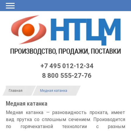
Главная
О
Продукция
Заявка
Калькулятор
LME
Договор
Контакты
Черный
нас
он-
по
список
лайн
ЦБ
Статьи
Медная проволока
Шина медная
Медный пруток
Медная лента
Медная пластина
Медный прокат
Медная полоса
Медная катанка
Медный фасонный профиль
Медные аноды
Медный шестигранник
Медный квадрат
+7 495 012-12-34
8 800 555-27-76
Главная
Медная катанка
Медная катанка
Медная катанка — разновидность проката, имеет
вид прутка со сплошным сечением. Производится
по горячекатаной технологии с разным