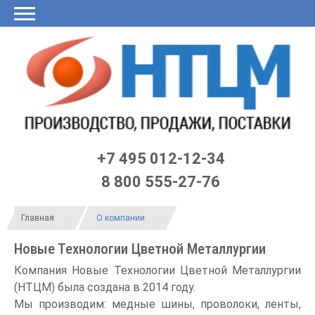
Главная
О
Продукция
Заявка
Калькулятор
LME
Договор
Контакты
Черный
нас
он-
по
список
лайн
ЦБ
Статьи
Новости
Оплата и доставка
+7 495 012-12-34
8 800 555-27-76
Главная
О компании
Новые Технологии Цветной Металлургии
Компания Новые Технологии Цветной Металлургии
(НТЦМ) была создана в 2014 году.
Мы производим: медные шины, проволоки, ленты,