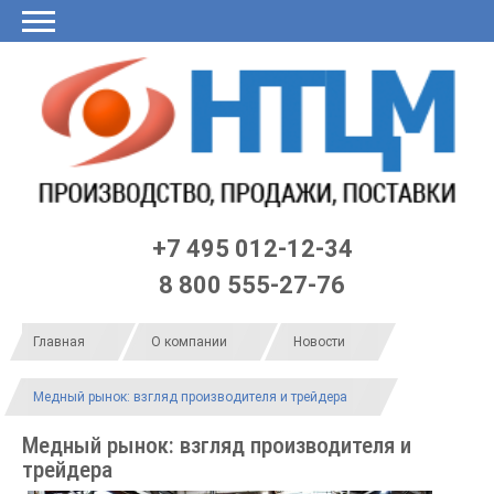
Главная
О
Продукция
Заявка
Калькулятор
LME
Договор
Контакты
Черный
нас
он-
по
список
Статьи
лайн
ЦБ
+7 495 012-12-34
8 800 555-27-76
Главная
О компании
Новости
Медный рынок: взгляд производителя и трейдера
Медный рынок: взгляд производителя и
трейдера